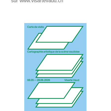
sur www.visartevaud.ch